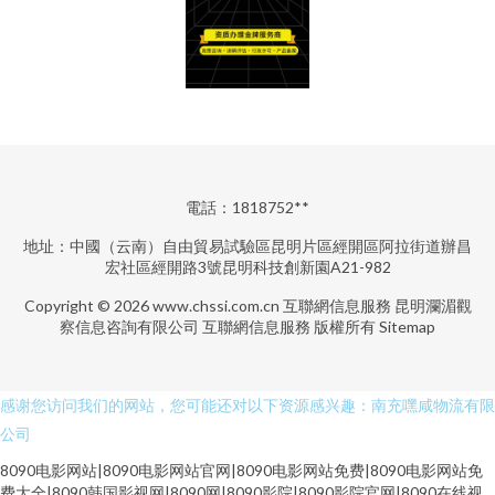
電話：1818752**
地址：中國（云南）自由貿易試驗區昆明片區經開區阿拉街道辦昌
宏社區經開路3號昆明科技創新園A21-982
Copyright © 2026
www.chssi.com.cn
互聯網信息服務
昆明瀾湄觀
察信息咨詢有限公司
互聯網信息服務
版權所有
Sitemap
感谢您访问我们的网站，您可能还对以下资源感兴趣：南充嘿咸物流有限
公司
8090电影网站|8090电影网站官网|8090电影网站免费|8090电影网站免
费大全|8090韩国影视网|8090网|8090影院|8090影院官网|8090在线视