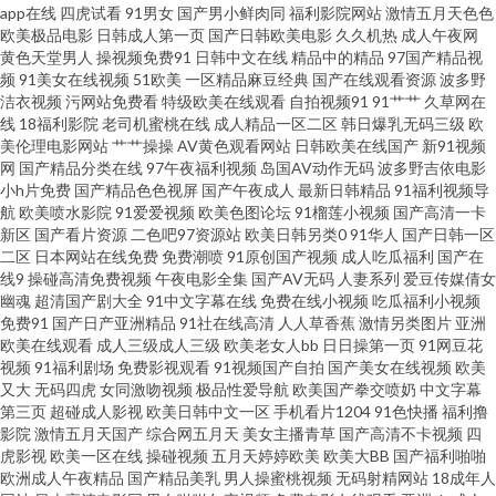
看一区 青草社区 美女网纪主播不卡 夜晚剧场福利姬 婷婷色免费福利导航 日
app在线
四虎试看
91男女
国产男小鲜肉同
福利影院网站
激情五月天色色
欧美极品电影
日韩成人第一页
国产日韩欧美电影
久久机热
成人午夜网
黄色天堂男人
操视频免费91
日韩中文在线
精品中的精品
97国产精品视
韩国产我精品 人妻精品久久 91福利影视 1024三级 91po在线观看 亚洲成人黄
频
91美女在线视频
51欧美
一区精品麻豆经典
国产在线观看资源
波多野
洁衣视频
污网站免费看
特级欧美在线观看
自拍视频91
91艹艹
久草网在
色小说网站 91素人在线观看 91碰在线免费视频 91抖音 在线看黄专用网站 91
线
18福利影院
老司机蜜桃在线
成人精品一区二区
韩日爆乳无码三级
欧
美伦理电影网站
艹艹操操
AV黄色观看网站
日韩欧美在线国产
新91视频
网
国产精品分类在线
97午夜福利视频
岛国AV动作无码
波多野吉依电影
看双飞片 91饭店丝袜足交福利彩票 91超碰青草 先锋影音av中文资源 91网页
小h片免费
国产精品色色视屏
国产午夜成人
最新日韩精品
91福利视频导
航
欧美喷水影院
91爱爱视频
欧美色图论坛
91榴莲小视频
国产高清一卡
版色色 91微拍视频 91国产在线免费观看视频 影音先锋伦理资源AV 91入口免
新区
国产看片资源
二色吧97资源站
欧美日韩另类0
91华人
国产日韩一区
二区
日本网站在线免费
免费潮喷
91原创国产视频
成人吃瓜福利
国产在
线9
操碰高清免费视频
午夜电影全集
国产AV无码
人妻系列
爱豆传媒倩女
费观看 91啪啪啪福利 91精选探花视频 91插插插精品 91手机在线 91情趣小
幽魂
超清国产剧大全
91中文字幕在线
免费在线小视频
吃瓜福利小视频
免费91
国产日产亚洲精品
91社在线高清
人人草香蕉
激情另类图片
亚洲
视频 91豆花原创 69国产精品 五月天色色影院 91成人福利在线视频 91爱爱欧
欧美在线观看
成人三级成人三级
欧美老女人bb
日日操第一页
91网豆花
视频
91福利剧场
免费影视观看
91视频国产自拍
国产美女在线视频
欧美
又大
无码四虎
女同激吻视频
极品性爱导航
欧美国产拳交喷奶
中文字幕
美 91豆花网 影音先锋色情五月 91成品视频 91东京热中文字幕 91N操 亚洲天
第三页
超碰成人影视
欧美日韩中文一区
手机看片1204
91色快播
福利撸
影院
激情五月天国产
综合网五月天
美女主播青草
国产高清不卡视频
四
堂网www精选 丝袜深爱网 五月天狠狠干 色四房夜天 色国欧美 日韩看片 日韩
虎影视
欧美一区在线
操碰视频
五月天婷婷欧美
欧美大BB
国产福利啪啪
欧洲成人午夜精品
国产精品美乳
男人操蜜桃视频
无码射精网站
18成年人