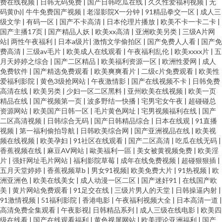
费在线视频
|
日韩无码免费
|
国产日韩吃瓜在线
|
久久性爱福利视频
|
无
码黄(h)
|
牛牛免费国产视频
|
老湿影院X一分钟
|
91精品拳交一区
|
成人三
级文学
|
有码一区
|
国产不卡高清
|
日本伦理片播放
|
欧美不卡一卡二卡
|
国产主播17页
|
国产精品人妖
|
欧美xx高清
|
亚洲欧美另类
|
三级A片网
站
|
两性午夜福利
|
日本a级片
|
激惰文学偷拍区
|
国产免费人人看
|
国产免
费高清
|
三级av毛片
|
欧美成人在线观看
|
午夜福利乱伦
|
欧美xxxx片
|
五
月天婷婷之综合
|
国产二区精品
|
欧美福利资源一区
|
欧洲性爱网
|
成人
免费软件
|
国产精选免费观看
|
欧美爽爽看片
|
二级c片免费观看
|
欧美性
爱福利影院
|
黄色3级抢网站
|
午夜激情影
|
国产在线视频不卡
|
日韩免费
高清在线
|
欧美另类
|
少妇一区二区黑料
|
亚州欧美在线视频
|
欧美一页
精品在线
|
国产视频第一页
|
波多野结一快播
|
宅男宅女午夜
|
超碰碰总
资源网站
|
欧美国产日韩一区
|
毛片黄色网址
|
宅男视频福利在线
|
国产
二区高清视频
|
日韩综合无码
|
国产日韩精品综合
|
日本在线观
|
91直播
视频
|
第一福利偷拍导航
|
日韩欧美综合网
|
国产亚洲视品在线
|
欧美视
频在线视频
|
欧美孕妇
|
91社区在线观看
|
国产二区高清
|
吃瓜在线无码
|
香蕉视频在线
|
麻豆AV网站
|
歐美福利一區
|
美女被黄视频免费
|
欧美淫
片
|
强奸网址毛片网站
|
福利影院草莓
|
成年在线免费视频
|
超碰狠狠插
|
五月天堂婷婷
|
香蕉视频草b
|
男女91视频
|
欧美免费大片
|
91热视频
|
欧
洲亚洲色
|
欧美在线美女
|
成人动漫一区二区
|
国产迷奸91
|
在线国产欧
美
|
黄片网站免费观看
|
91足交在线
|
三级片男人的天堂
|
日韩操逼内射
|
91激情视频
|
51福利影院
|
香港电影
|
午夜福利视频大全
|
日本高清一道
|
高清免费全集观看
|
午夜影视
|
日韩精品系列
|
成人三级在线电影
|
欧美四
级在线看
|
国产在线观看福利
|
黄色视屏网站
|
欧美理论亚洲福利
|
国产