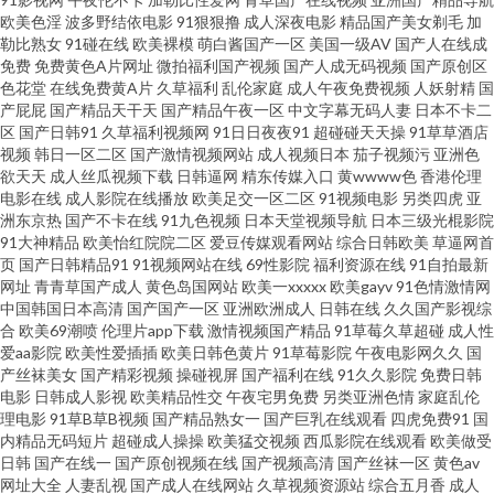
少妇影院 欧美生活一级片 欧美亞洲日韓Aⅴ 男人的天堂理论片 欧美日本色噜
欧美色淫
波多野结依电影
91狠狠撸
成人深夜电影
精品国产美女剃毛
加
勒比熟女
91碰在线
欧美裸模
萌白酱国产一区
美国一级AV
国产人在线成
噜 后入AV一区二区 国内99视频 成人深夜 超碰人人性爱 92恋足 91牛视频网
免费
免费黄色A片网址
微拍福利国产视频
国产人成无码视频
国产原创区
色花堂
在线免费黄A片
久草福利
乱伦家庭
成人午夜免费视频
人妖射精
国
产屁屁
国产精品天干天
国产精品午夜一区
中文字幕无码人妻
日本不卡二
址 青青操aV 久久神马 国产精品熟女免费一区 九七久久 国产精品久久紫色 一
区
国产日韩91
久草福利视频网
91日日夜夜91
超碰碰天天操
91草草酒店
视频
韩日一区二区
国产激情视频网站
成人视频日本
茄子视频污
亚洲色
区二区不卡日本 五月色婷婷网址 熟女视频一区二区三区 91福利视频1000 国
欲天天
成人丝瓜视频下载
日韩逼网
精东传媒入口
黄wwww色
香港伦理
电影在线
成人影院在线播放
欧美足交一区二区
91视频电影
另类四虎
亚
洲东京热
国产不卡在线
91九色视频
日本天堂视频导航
日本三级光棍影院
产精品精品一区二区 日韩成人在线免費网站 亚洲色福利天堂 亚洲丝袜足交
91大神精品
欧美怡红院院二区
爱豆传媒观看网站
综合日韩欧美
草逼网首
页
国产日韩精品91
91视频网站在线
69性影院
福利资源在线
91自拍最新
婷婷五月激情澎湃 伊人大香蕉网 四虎视屏 亚洲国产欧美在线另类 91秀美女
网址
青青草国产成人
黄色岛国网站
欧美一xxxxx
欧美gayv
91色情激情网
中国韩国日本高清
国产国产一区
亚洲欧洲成人
日韩在线
久久国产影视综
合
欧美69潮喷
伦理片app下载
激情视频国产精品
91草莓久草超碰
成人性
网在线观看 91涩涩蜜桃 91论坛视频在线 91夫妻交换 伊人涩大香蕉 草艹91
爱aa影院
欧美性爱插插
欧美日韩色黄片
91草莓影院
午夜电影网久久
国
产丝袜美女
国产精彩视频
操碰视屏
国产福利在线
91久久影院
免费日韩
99香蕉伊人精品社区 91网站入库 91秘在线 中文字幕海角 91一起c 91啦视频
电影
日韩成人影视
欧美精品性交
午夜宅男免费
另类亚洲色情
家庭乱伦
理电影
91草B草B视频
国产精品熟女一
国产巨乳在线观看
四虎免费91
国
内精品无码短片
超碰成人操操
欧美猛交视频
西瓜影院在线观看
欧美做受
网站 在线超碰91 午夜影院欧美 日本黑料精品天堂0 色片网址 日本成人在线观
日韩
国产在线一
国产原创视频在线
国产视频高清
国产丝袜一区
黄色av
网址大全
人妻乱视
国产成人在线网站
久草视频资源站
综合五月香
成人