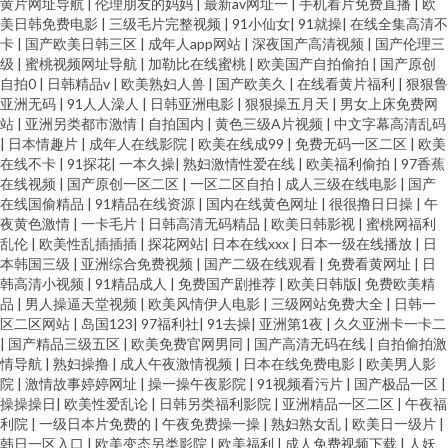
黄片网址导航
|
伦理朋友的妈妈
|
最新av网址一
|
手机看片免费直播
|
欧
美日韩免费电影
|
三级毛片完整视频
|
91小仙女
|
91就操
|
在线全集高清不
卡
|
国产欧美日韩三区
|
成年人app网站
|
深夜国产高清视频
|
国产伦理三
级
|
蜜桃视频网址导航
|
加勒比在线蜜桃
|
欧美国产自拍偷拍
|
国产原创
自拍0
|
日韩精品v
|
欧美熟妇人兽
|
国产欧美久
|
在线看黄片福利
|
狠狠鲁
亚洲无码
|
91人人澡人
|
日韩亚洲电影
|
狠狠操五月天
|
男女上床免费网
站
|
亚洲另类都市激情
|
自拍国内
|
黄色三级A片视频
|
中文字幕高清乱码
|
日本情趣片
|
成年人在线影院
|
欧美在线成99
|
免费无码一区二区
|
欧美
在线不卡
|
91探花
|
一本久操
|
熟妇激情性爱在线
|
欧美福利偷拍
|
97香蕉
在线视频
|
国产原创一区二区
|
一区二区自拍
|
成人三级在线电影
|
国产
在线国偷精品
|
91精品在线资源
|
国内在线黄色网址
|
很很撸日日操
|
午
夜黄色激情
|
一卡毛片
|
日韩高清无码精品
|
欧美日韩影视
|
蜜桃网福利
乱伦
|
欧美性乱插插插
|
探花网站
|
日本在线xxx
|
日本一级在线播放
|
日
本韩国三级
|
亚洲综合免费视频
|
国产二级在线观看
|
免费看黄网址
|
日
韩高清小视频
|
91精品成人
|
免费国产剧推荐
|
欧美日韩版
|
免费欧美精
品
|
男人操逼天堂视频
|
欧美风情伊人电影
|
三级网站免费大全
|
日韩一
区二区网站
|
岛国123
|
97福利社
|
91去操
|
亚洲第1夜
|
久久亚洲卡一卡二
|
国产精品三级五区
|
欧美免费官网男同
|
国产高清无码在线
|
自拍偷拍激
情导航
|
熟妇操撸
|
成人午夜激情视频
|
日本在线免费电影
|
欧美男人影
院
|
激情故事婷婷网址
|
操一操午夜影院
|
91视频看污片
|
国产极品一区
|
操操操日
|
欧美性爱乱论
|
日韩另类福利影院
|
亚洲精品一区二区
|
午夜福
利院
|
一级日本片免费的
|
午夜免费操一操
|
熟妇熟女乱
|
欧美日一级片
|
韩日一区入口
|
欧美变态另类影院
|
欧美福利
|
成人免费视频下载
|
人妖