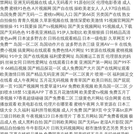
禁网站
亚洲无码视频在线
成人无码看片
91原创社区
伦理电影香港
成人
日韩人人乐 99主播福利视频 91亚洲传媒51 国产久久闺蜜 久久97 黄色ww视
免费
蜜桃91色色
A片视频网
国产自在线
操欧美老女人
人人97综合精品
岛国免费
国产无码一二
蜜桃tv网站入口
国产第66页
另类国产在线
熟女
频91 国产极品伪娘在线 国内精品内射 精品免费国 国产一区免费自拍视频 国
自拍偷拍
青青久视频
久草新视频在线
激情深爱欧美激情
91视频官网国产
狠狠操-91
91我要操
国产ts视频网站
国产美女视频网站
91视频成人下载
国产无码色色
91香蕉亚洲精品
91伊人加勒比
欧美狠狠插
日韩精品高清
产肏屄视频 成人网站黑丝 久热只精品在线 青青草超踫 欧美激情日韩无码 日
黄色av网
日本波多野吉衣
日韩在线观看精品
日本一级电影
久草网页
97
免费艹
岛国一区二区
岛国动作片在
波多野吉衣三级
亚洲AV一卡
在线免
韩有码在线免费观看 日韩爱爱二区 日本精品久久青青传媒 欧美人妖人兽
费小视频
搞黄网站在线观看
免费色情A片网扯
91资源在线视频
蜜桃视频
网站
91中文
国产在线视频
福利爱爱网址
岛国搬运工首页
伦理朋友的妈
妈
丝袜女同
日韩性爱网址
在线观看日本黄
亚洲国产第一网站
国产99不
1024在线免费看片 黄色极品网站蓝莓视频 91次元西瓜 51自拍视频网 91豆花
卡
66精品视频
国产精品探花一区
成人免费国产大片
国产在线网址观看
欧美激情日韩
国产精品无码亚洲
国产一区二区黄片
喷潮一区
福利姬足交
视频社区 91prom永久地址 影音先锋av资源一区 91新视频 玖玖99影院 四虎
在线看
成人午夜网址
五月花无码视频
青青草国产
欧美日韩乱
国产屁屁
第一页
91国产视频网
性爱草逼91AV
免费欧美视频
欧美岛国一区二区
少
妇喷水18禁
51漫画APP
丁香五月花激情网
欧美爱爱tv视频
免费五月丁
av网 超碰成人97 91蜜桃特黄A片 久久日精品人妻 最新福利网址91 大香蕉衣
香视频
97香蕉超级碰碰
国产免费看二区
三级黄色片网站
综合网黄
在线
播放观看
欧美电影在线
伦理片在哪里看
蜜桃午夜网
久草资源在
日本三
人在线 婷婷五月影音先锋av 91大神社区在线播放 中文字幕少妇三区 久久亚
级大全
久久福利
福利所导航视频
成人片免费
国产第9页
中文字幕bt原声
三级日韩欧美
午夜视频123
日本推理片
丁香五月网站
国产免费看视频
极
品成人色
成人黑料自拍
国产日韩欧美网站
国产无码av
老湿A片影院
国产
洲天堂 91精品成品种 91免费观看免 91牛牛国产人妻久久 91乱子伦 91麻豆
精品自拍偷拍
牛牛影院A片
日韩无码视频网站
都市激情变态另类
男女91
视频
字幕在线精品播放
免费国产在线看
国产婷婷五月天
无码传媒导航