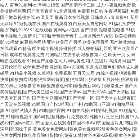
站人
黄色91福利社
污网址18禁
国产高清不卡二区
成人午夜视频免费
欧
美激情福利网
国产青青青草
91草逼视频
免费看片日韩
午夜视频福利免费
国产嫩草视频在线
69叉叉叉
最新日本在线视频
日韩成人a
青青操91
五月
天婷婷
91短视频在线
国产在线观看的
白丝美女自慰网站
91福利免费视
频
加勒比91AV
91在线观看
黄网站av在线
国产视频
狠狠擼狠狠擼
91桃
色小视频
91激情
91干啪啪
青青操青青干
主播诱惑无码专区
欧美视频电
影
91播放
麻豆桃色网站
亚洲欧美国产另类
欧美伦理另类
国产刺激对白
在线观看91精品
欧美成年视频
操碰操揉
成人微拍福利导航
亚洲欧美国产
日韩
成年在线观看免费
岛国精品在线播放
狠狠撸第四色
欧美一页
女同
电影在线观看
91网国产尤物在
毛片网站黄色
狼人三级片
高清男同
国产
日韩伦理淫
成年免费视频
亚洲欧美中文视频
东京热亚洲色图
蜜桃成人超
碰网
91精品小视频
久草福利免费视影
五月天堂网
91综合视频
狠狠撸网
快播|狠狠撸网站|狠狠撸网站首页|狠狠撸网址|狠狠撸五月婷婷|狠狠撸现
在的网址|狠狠撸香蕉|狠狠撸香蕉日本|狠狠撸新网站|狠狠撸亚洲
国产天
美传媒影视|国产天美三级网站|国产天堂av|国产天堂VA|国产天堂区|国
产天堂五月丁香|国产天堂亚洲精品|国产天堂一区|国产天堂在线观看|国
产天堂在线视频
91啪国自产|91啪国自产中|91啪国自亚洲|91啪精品视
频|91啪啪激情人妻|91啪啪啪官网|91啪在线操|91拍福利视频|91碰超免
费|91碰噜视频
韩国A码视频|韩国a片免费收看|韩国A片三三三|韩国TS人
妖av|韩国wm黄片|韩国爱人在线观看|韩国不卡AV|韩国操逼片儿|韩国操
逼网|韩国操干逼
黄色美女免费网站|黄色美女视频网站|黄色美女网站|黄
色美女网址|黄色美容院电影|黄色免费18禁|黄色免费A级视频|黄色免费