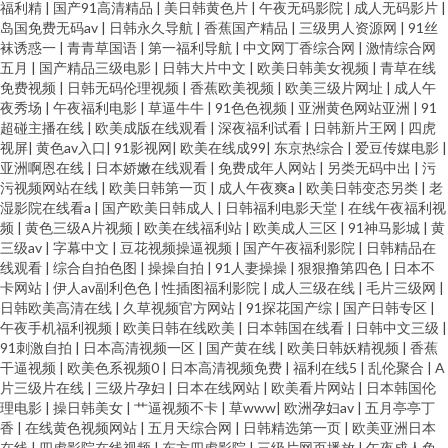
福利精
|
国产91高清精品
|
美日韩黄色片
|
午夜无码影院
|
成人无码影片
|
岛国免费无码av
|
日韩永久导航
|
香蕉国产精品
|
三级男人资源网
|
91丝
袜诱惑一
|
青青草国语
|
第一福利导航
|
中文网丁香综合网
|
激情综合网
五月
|
国产精品三级电影
|
日韩大片中文
|
欧美日韩美女视频
|
青草在线
免费视频
|
日韩无码伦理视频
|
香蕉欧美视频
|
欧美三级片网址
|
成人午
夜秀场
|
午夜福利电影
|
草逼牛牛
|
91色色视频
|
亚洲黄色网站亚洲
|
91
超碰主播在线
|
欧美成版在线观看
|
深夜福利试看
|
日韩新片王网
|
四虎
视屏
|
黄色av入口
|
91影视网
|
欧美在线成99
|
东京热综合
|
爱豆传媒电影
|
亚洲啊恩在线
|
日本娇嫩在线观看
|
免费成年人网站
|
另类无码中出
|
污
污视频网站在线
|
欧美日韩第一页
|
成人午夜爽a
|
欧美日韩变态另类
|
老
湿影院在线看a
|
国产欧美日韩成人
|
日韩福利电影天堂
|
在线午夜福利视
频
|
黄色三级A片视频
|
欧美在线福利站
|
欧美成人三区
|
91神马影城
|
黄
三级av
|
字幕中文
|
豆花视频操逼视频
|
国产午夜福利影院
|
日韩精品在
线观看
|
综合自拍色图
|
操操自拍
|
91人妻操操
|
狠狠撸第四色
|
日本不
卡网站
|
伊人av副利色色
|
性插图福利影院
|
成人三级在线
|
毛片三级网
|
日韩欧美高清在线
|
久草视频官方网站
|
91探花国产综
|
国产日韩专区
|
午夜手机福利视频
|
欧美日韩在线欧美
|
日本韩国在线看
|
日韩中文三级
|
91刺激自拍
|
日本高清视频一区
|
国产黄在线
|
欧美日韩妖精视频
|
香蕉
干逼视频
|
欧美色系视频0
|
日本高清视频免费
|
福利在线5
|
乱伦聚合
|
A
片三级片在线
|
三级片孕妇
|
日本在线网站
|
欧美看片网站
|
日本韩国伦
理电影
|
操日韩美女
|
艹逼视频不卡
|
草www
|
欧洲孕妇av
|
五月亭亭丁
香
|
在线黄色视频网站
|
五月天综合网
|
日韩精选第一页
|
欧美亚洲日本
在线
|
四虎影院在线视频
|
东方四虎影院
|
三级片网页播放
|
午夜成人免