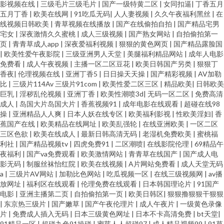
影视频在线
|
三级毛片三级毛片
|
国产一级特黄二区
|
女同扣逼
|
丁香五月
五月丁香
|
欧美在线网
|
91吃瓜无码
|
人人妻视频
|
久久午夜福利黑丝
|
在
线视频日韩欧美
|
青草视频在线播放
|
国产在线偷拍自拍
|
国产精品宅男
宅女
|
深夜激情久久蜜桃
|
成人三级视频
|
国产熟女网站
|
自拍偷拍第一
页
|
青青草成人app
|
深夜爱福利视频
|
狠狠的黄色网页
|
国产精品露脸国
|
欧美性爱午夜影院
|
三级亚洲男人天堂
|
美腿福利精品网站
|
成年人电影
免费看
|
成人午夜视频
|
主播一区二区豆花
|
欧美日韩国产另类
|
狠狠丁
香夜
|
伦理视频在线
|
亚洲丁香5
|
日日操天天操
|
国产精彩视频
|
AV加勒
比
|
三级片114Av 三级片91com
|
欧美性爱二区三区
|
精品欧美
|
日韩欧美
巨乳
|
淫秽乱伦视频
|
亚洲丁香
|
欧美性潮喷3d
|
无码一区二区
|
免费高清
成人
|
岛国大片岛国大片
|
香蕉视频91
|
成年电影在线观看
|
超碰在线98
操
|
亚洲精品人人爽
|
日本人妖在线专区
|
欧美福利影视
|
性欧美淫妇
|
香
蕉国产在线
|
欧美精品在线网址
|
欧美乱强轮
|
在线亚洲欧美
|
一区二区
三区色欲
|
欧美在线成人
|
最新日韩高清无码
|
老湿机免费欧美
|
蜜桃福
利社
|
国产精品视频tv
|
四虎免费91
|
二区潮喷
|
在线影院伦理
|
69精品午
夜福利
|
国产va免费观看
|
欧美激情网站
|
青青草在线国产
|
国产成人电
影无码
|
制服丝袜怡红院
|
欧美在线视频
|
A片网站免费看
|
成人天堂无码
a
|
三级片AV网站
|
加勒比色网站
|
吃瓜视频一区
|
在线三级视频网
|
av播
放网址
|
福利区在线观看
|
伦理免费在线观看
|
日本韩国理论片
|
91国产
电影
|
亚洲主播第二页
|
自拍偷拍第一页
|
欧美日韩区
|
狠狠撸狠狠干狠狠
|
东京热三级片
|
国产嫩草
|
国产午夜伦理片
|
成人午夜片
|
一级黄色录像
片
|
免费成人插入无码
|
日本三级黄色网址
|
日本不卡高清免费
|
bt天堂
|
91精品一区
|
超碰九色91操碰
|
蜜芽人人超碰97
|
成人精品视频99
|
91草