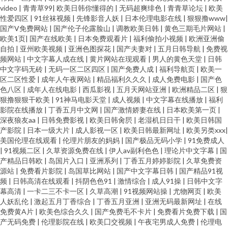
video
|
青青草99
|
欧美日韩你懂得的
|
无码超爽绯色
|
青青草论坛
|
欧美
性爱四区
|
91丝袜视频
|
先锋影音人妖
|
日本伦理电影在线
|
狠狠撸www
|
国产V免费网站
|
国产伦子伦露脸山
|
调教欧美日韩
|
黄色三期毛片网站
|
欧美1页
|
国产在线欧美
|
日本免费观看片
|
福利偷拍小视频
|
欧洲亚洲偷
自拍
|
亚州欧美视频
|
亚洲色图探花
|
国产夫妻对
|
五月日韩导航
|
免费视
频网站
|
中文字幕人成在线
|
黄片网站在现观看
|
男人的黄色天堂
|
日韩
中文字码无砖
|
无码一区二区四区
|
国产免费人成
|
福利导航页
|
欧美一
区二区性爱
|
成年人午夜网站
|
精品福利久久久
|
成人免费电影
|
国产色
色八区
|
成年人在线电影
|
西瓜影视
|
五月天网站亚洲
|
欧洲精品二区
|
狠
狠撸狠狠干欧美
|
91神马电影天堂
|
成人视频
|
中文字幕在线播放
|
福利
影院在线播放
|
丁香五月中文网
|
国产激情娇妻在线
|
日本欧美第一页
|
深夜狼友aa
|
日韩免费影视
|
欧美日韩肏屄
|
老湿机日日干
|
欧美日韩国
产影院
|
日本一级大片
|
成人影视一区
|
欧美日韩最新网址
|
欧美另类xxx
|
美国伦理在线观看
|
伦理片朋友的妈妈
|
国产极品无码小学
|
91免费成人
|
91视频二区
|
久草资源免费在线
|
伊人av副利色色
|
理论片中文字幕
|
国
产精品日韩欧
|
岛国片入口
|
亚洲系列
|
丁香五月婷婷影院
|
久草免费资
源站
|
免费看片影院
|
岛国草比网站
|
国产中文字幕日韩
|
国产精品91视
频
|
日韩高清在线观看
|
抖阴色色91
|
激情综合
|
成人91操
|
日韩中文字
幕高清
|
一卡二三不卡一区
|
久草高潮
|
91视频网站操
|
尤物网页
|
欧美
人妖乱伦
|
激起五月丁香综合
|
丁香五月亚洲
|
亚洲无码最新网址
|
在线
免费黄A片
|
欧美色综合久久
|
国产免费毛不卡片
|
免费看片免费下载
|
国
产无码免费
|
伦理影院在线
|
欧美囗交视频
|
午夜宅男成人免费
|
伦理电