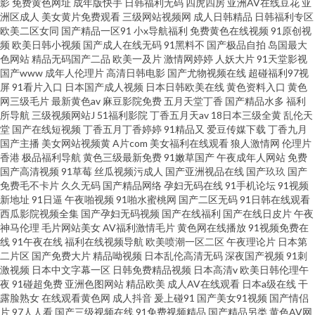
影
免费黄色网址
成年版快手
日韩福利无码
四虎四房
亚洲AV在线豆花
亚
洲区成人
美女黄片免费观看
三级网站视频网
成人日韩精品
日韩福利专区
欧美二区女同
国产精品一区91
小x导航福利
免费黄色在线视频
91原创视
频
欧美日韩小视频
国产成人在线无码
91黑料不
国产极品自拍
岛国最大
色网站
精品无码国产二品
欧美一及片
激情网婷婷
人妖大片
91天堂影视
国产www
成年人伦理片
高清日韩电影
国产尤物视频在线
超碰福利97视
屏
91看片入口
日本国产成人视频
日本日韩欧美在线
黄色资料入口
黄色
网三级毛片
最新黄色av
麻豆影院免费
五月天堂丁香
国产精品水多
福利
所导航
三级视频网站J
51福利影院
丁香五月天av
18日本三级全黄
乱伦天
堂
国产在线短视频
丁香五月丁香婷婷
91精品又
爱豆传媒下载
丁香九月
国产主播
美女网站视频黄
A片com
美女福利在线观看
狼人激情网
伦理片
香港
极品福利导航
黄色三级最新免费
91嫩草国产
午夜成年人网站
免费
国产高清视频
91草莓
丝瓜视频污成人
国产亚洲视品在线
国产玖玖
国产
免费毛不卡片
久久无码
国产精品网络
孕妇无码在线
91手机论坛
91视频
新地址
91日逼
午夜啪视频
91啪水蜜桃网
国产二区无码
91日韩在线观看
西瓜影院视频全集
国产孕妇无码视频
国产在线福利
国产在线日皮片
午夜
神马伦理
毛片网站美女
AV福利激情毛片
黄色网在线播放
91视频免费在
线
91午夜在线
福利在线视频导航
欧美喷潮一区二区
午夜理论片
日本第
二片区
国产免费大片
精品呦视频
日本乱伦高清无码
深夜国产视频
91刺
激视频
日本中文字幕一区
日韩免费精品视频
日本高清v
欧美日韩伦理午
夜
91碰超免费
亚洲色图网站
精品欧美
成人AV在线观看
日本a级在线
干
露脸熟女
在线观看黄色网
成人抖音
爰上碰91
国产美女91视频
国产情侣
片
97人人看
国产三级视频在线
91免费视频精品
国产精品另类
黄色AV网