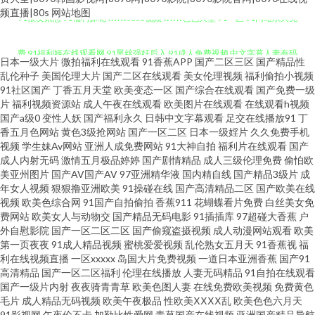
91狼友紧急 91福利探花 wwwsese视频 www色色天堂 91一区 91网站永久免
频直播|80s
网站地图
费 91福利姬在线观看网 91黑丝强奸后入 91成人免费视频 中文字幕人妻有码
日本一级大片
微拍福利在线观看
91香蕉APP
国产二区三区
国产精品性
在线 99久之久久中文字幕 大香蕉伊人天堂 东方AV激情 成人看片339CC 大香
乱伦种子
美国伦理大片
国产二区在线观看
美女伦理视频
福利偷拍小视频
91社区国产
丁香五月天堂
欧美变态一区
国产综合在线观看
国产免费一级
片
福利视频资源站
成人午夜在线观看
欧美图片在线观看
在线观看h视频
蕉99伊人 国产66页专区 福利姬综合网 国产精品久久不能 国产香蕉8 黄色仓
国产a级0
变性人妖
国产福利永久
日韩中文字幕观看
足交在线播放91
丁
香五月色网站
黄色3级抢网站
国产一区二区
日本一级婬片
久久免费手机
库资源在线观看 精品久热在线观看 九热免费视频播放 麻豆九一天美 欧美福
视频
学生妹Av网站
亚洲人成免费网站
91大神自拍
福利片在线观看
国产
成人内射无码
激情五月极品婷婷
国产剧情精品
成人三级伦理免费
偷怕欧
美亚州图片
国产AV国产AV
97亚洲精华液
国内精自线
国产精品3级片
成
利姬在线观看 男人的天堂A片 国产精品久久人妻 精品在线性 麻豆精品久久 久
年女人视频
狠狠撸亚洲欧美
91操碰在线
国产高清精品二区
国产欧美在线
视频
欧美色综合网
91国产自拍偷拍
香蕉911
花蝴蝶看片免费
白丝美女免
久精美视频 国产原创在线五区 国产小视频91 成人伊人9 国产不卡毛片 国产一
费网站
欧美女人与动物交
国产精品无码电影
91插插库
97超碰大香蕉
户
外自慰影院
国产一区二区二区
国产偷窥盗摄视频
成人动漫网站观看
欧美
第一页夜夜
91成人精品视频
蜜桃爱爱视频
乱伦熟女五月天
91香蕉视
福
区二区人妻精 国产精品福利姬 草莓污秽视频 老司机在线福福利 亚洲色午夜
利在线视频直播
一区xxxxx
岛国大片免费视频
一道日本亚洲香蕉
国产91
高清精品
国产一区二区福利
伦理在线播放
人妻无码精品
91自拍在线观看
91看片免费 91成人成人进入人口 91ncom男女操 综合另类第13页 自啪福利
国产一级片内射
夜夜骑青青草
欧美色图人妻
在线免费欧美视频
免费黄色
毛片
成人精品无码视频
欧美午夜极品
性欧美ⅩⅩⅩⅩ乱
欧美色色六月天
91影视网
午夜伦不卡
加勒比性爱网
青草国产在线视频
亚洲国产精品导航