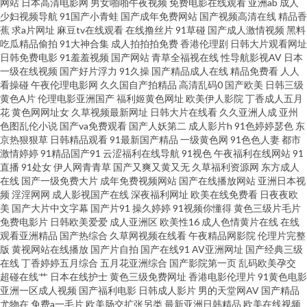
网站
日本高清电影网
男女啪啪午夜视频
免费电影在线观看
亚洲ab
成人
新片BT一二三 午夜无玛 探花对白 色婷婷激情性爱五月天 视频免费夜 日韩无
少妇视频导航
91国产小青蛙
国产成年免费网站
国产视频高清在线
精品香
蕉
求a片网址
麻豆tv在线观看
在线撸丝片
91草碰
国产成人激情视频
黑料
码久久人妻观看 亚洲精品五月婷婷 91jiuyi 先锋资源欧美 先锋人妻啪啪va资
吃瓜精品偷拍
91大神合集
成人拍拍拍免费
香港伦理剧
日韩大片观看网址
日韩免费电影
91羞羞视频
国产网站
青草全福视在线
性导航影视AV
日本
一级在线视频
国产好片浮力
91久操
国产精品成人在线
精品免费看
人人
源 日韩熟女合集久久 女同六区 91性被爱免费视频 先锋影院日韩精品av 影音
看操碰
午夜伦理电影网
久久国自产拍精品
高清乱码0
国产欧美
日韩三级
黄色A片
伦理电影亚洲国产
福利姬黄色网址
欧美伊人影院
丁香成人五月
先锋性爱aV 91免费观看网站入口 91热国产人妖 91美女内射网站 91抖音 91
花
黄色网网址女
久草视频最新网址
日韩大片在线看
久久亚洲人成
亚州
色图乱伦小说
国产va免费观看
国产人妖第二
成人影片h
91色婷婷瑟色
东
京热狠狠草
日韩精品观看
91最新国产精品
一级黄色网
91色色人妻
都市
精彩视频 91青娱乐在线观看 91福利姬高清无码 91熟女视领 91视频在线导航
激情婷婷
91精品国产91
云涩福利在线导航
91视色
午夜福利在线网站
91
直播
91处女
伊人网青青草
国产又爽又黄又无
久草福利资源网
东方成人
网 91在饯黑丝 91在线网站 99久久精品免费热 91视频磁力链接 91工厂网址
在线
国产一级免费大片
成年免费视频网站
国产在线播放网站
亚洲日本视
频
淫淫网网
成人影视国产在线
深夜福利网址
欧美在线免费看
日夜夜欧
美
国产大片中文字幕
国产片91
操久婷婷
91视频你懂得
黄色三级片毛片
在线影院福利 91午夜福利影院福利 91香蕉电影院 91狼友基地 91超碰操逼18
免费电影片
日韩欧美爱爱
成人亚洲区
欧美性16
成人色情黄片在线
在线
观看亚洲精品
国产热综合
久草网视频在线看
午夜精品网影院
伦理片完整
亚洲日韩肏屄视频 色片网站 欧美人妻色图 久久亚洲网址 久久黄网页 日本性
版
黄视网站在线播放
国产片自拍
国产在线91
AV亚洲网址
国产经典三级
在线
丁香婷婷五月综合
五月花亚洲综合
国产影院第一页
乱码欧美孕交
超碰在线艹
日本在线护士
黄色三级免费网址
香港电影伦理片
91黄色电影
愛在綫一本道 日韩激情av无码网点 人妖自慰伪娘 美日老女人BB 欧美亚洲日
亚洲一区成人视频
国产福利电影
日韩成人影片
男的天堂网AV
国产精品
尤物在
免费a一毛片
欧美肠交扩张另类
最新亚洲日韩精品
欧美在线视频