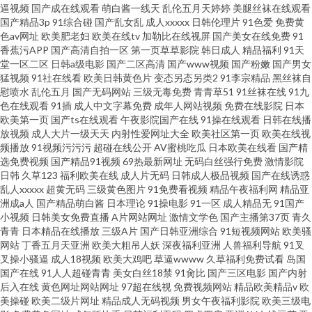
逼视频
国产成在线观看
萌白酱一线天
乱伦五月天婷婷
美腿丝袜在线观看
国产精品3p
91综合碰
国产乱女乱
成人xxxxx
日韩伦理片
91色爱
免费黄
色av网址
欧美肥老妇
欧美在线tv
加勒比在线视屏
国产美女在线免费
91
香蕉污APP
国产高清自拍一区
第一页草草影院
韩日成人
精品福利
91天
堂一区二区
日韩a级电影
国产二区高清
国产www视频
国产粉嫩
国产男女
猛视频
91社在线看
欧美日韩黄色片
变态另态另类2
91李宗精品
黑丝袜自
慰喷水
乱伦五月
国产无码网站
三级无毒免费
青青草51
91丝袜在线
91九
色在线观看
91插
成人中文字幕免费
成年人网站视频
免费在线影院
日本
欧美第一页
国产ts在线观看
午夜影院国产在线
91操在线观看
日韩在线播
放视频
成人大片一级天天
内射性爱网址大全
欧美社区第一页
欧美在线视
频播放
91视频污污污
超碰在线公开
AV蜜桃吃瓜
日本欧美在线看
国产精
选免费视频
国产精品91视频
69热最新网址
无码白丝强行免费
激情影院
日韩
久草123
福利欧美在线
成人片无码
日韩成人极品视频
国产在线诱惑
乱人xxxxx
超黄无码
三级黄色图片
91免费看视频
精品午夜福利网
精品亚
洲成a人
国产精品萌白酱
日本理论
91操电影
91一区
成人精品无
91国产
小视频
日韩美女免费直播
A片网站网址
激情文学色
国产主播第37页
青久
青青
日本精品在线播放
三级A片
国产日韩亚洲综合
91短视频网站
欧美骚
网站
丁香五月天亚洲
欧美大粗吊人妖
深夜福利亚洲
人兽福利导航
91叉
叉操小骚逼
成人18视频
欧美大鸡吧
草逼wwww
久草福利免费试看
岛国
国产在线
91人人超碰青青
美女白丝18禁
91肏比
国产三区电影
国产内射
后入在线
黄色网址网站网址
97超在线视
免费视频网站
精品欧美精品v
欧
美操碰
欧美二级片网址
精品成人无码视频
男女午夜福利影院
欧美三级电