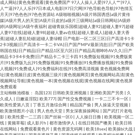
成人网站|黄色免费观看|黄色免费国产
97人人操人人爱|97人人艹|97人
人艹逼|97人人乐|97日本成人电影|97日穴网|97色导航色导航|97色情五
月天|97色色色|97色色资源站
A级啪啪视频|A级片韩国诱惑|a级片黄传
媒|A级片男人的天堂|A级片日皮的|a级片三级网站|a级日韩网站|A级婷
婷|A级网址|A级午夜福利
超碰青娱乐国模|超碰人妻92|超碰人妻97|超碰
人妻97在线|超碰人妻98|超碰人妻av在线|超碰人妻成人|超碰人妻大香
蕉|超碰人妻乱轮碰|超碰人妻绿帽
日产电影一区二区三区|日产高清卡1卡
2卡3视频|日产高清卡一卡二卡VA|日产国产MPV最新消息|日产国产欧美
韩国在线|日产精品|日产精品1区至六区|日产精品高潮呻吟AV久久|日产
精品卡3卡4卡免费|日产精品卡二卡三卡四
91免费版短视频|91免费版黄
片|91免费版九幺|91免费版视频|91免费播放|91免费播放视频|91免费操
人视频|91免费成人|91免费福利在线|91免费高清视频
黄色视频免费网
址|黄色视频日皮|黄色视频三级片|黄色视频网页|黄色视频网站高清|黄色
视频网址导航|黄色视频一本|黄色视频在线观|黄色视频在线网|黄色视屏
免费观看
主站蜘蛛池模板：
岛国123
|
日韩欧美亚洲视频
|
亚洲欧美国产另类
|
久
久成人
|
日嫩逼淫院
|
欧美777
|
国产性交兔费视频
|
一卡二三不卡一区
|
欧美性爱第八页
|
丁香五月激综合网
|
精品国产偷
|
男人操逼天堂视频
|
欧美激情图片小说
|
男人色色天堂
|
男女深夜操操网站
|
国产武打片老电
影
|
欧美性爱一二三四
|
国产丝袜一区0
|
人人操日日撸
|
欧美视频一区二
线
|
黄频草莓
|
成人影片h
|
都市激情伊人
|
在线日韩国产噢美
|
欧美日韩
在线网站
|
免费观看黄色片
|
黄色资源无码网
|
欧美18sex
|
欧美操bi大战
|
欧美亚洲福利
|
国产无遮挡又黄
|
国产传媒在线观看
|
欧美精油按摩
|
18