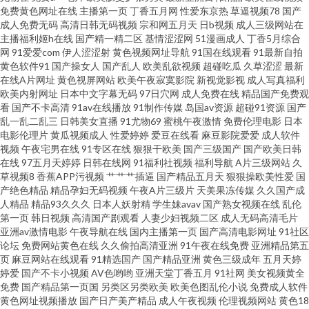
精品 日韩无码高清一区 欧美综合 蜜桃入口 激情网在线国产 日韩午夜福利精
免费黄色网址在线
主播第一页
丁香五月网
性爱东京热
草逼视频78
国产
成人免费无码
高清日韩无码视频
宗和网五月天
日b视频
成人三级网站在
主播福利姬h在线
国产精一精二区
基情涩涩网
51漫画成人
丁香5月综合
品 91n新网址 成人91蜜臀 综合欧美后入 国内操逼美大 国产TS人妖在线视频
网
91爱爱com
伊人涩涩射
黄色视频网址导航
91国在线观看
91最新自拍
黄色软件91
国产操女人
国产乱人
欧美乱欲视频
超碰吃瓜
久草涩涩
最新
超碰福利91 91这里 97社国产视频在线 九一在线观看 91福利视频地址导航 操
在线A片网址
黄色视屏网站
欧美午夜寂寞影院
新视觉影视
成人写真福利
欧美内射网址
日本中文字幕无码
97日穴网
成人免费在线
精品国产免费观
看
国产不卡高清
91av在线播放
91制作传媒
岛国av资源
超碰91资源
国产
人人人操 91中文字幕熟女 91社在线电影 91视频家庭 91后入在线 91超碰成
乱一乱二乱三
日韩美女直播
91尤物69
蜜桃午夜激情
免费伦理电影
日本
电影伦理片
黄瓜视频成人
性爱婷婷
爱豆在线看
麻豆影院爱爱
成人软件
人在线观看 91美女诱惑 91视频日韩经典 91露踝女生完整视频 91官方网站在
视频
午夜宅男在线
91专区在线
狠狠干欧美
国产三级国产
国产欧美日韩
在线
97五月天婷婷
日韩在线网
91福利社视频
福利导航
A片三级网站
久
草视频8
香蕉APP污视频
艹艹艹插逼
国产精品五月天
狠狠操欧美性爱
国
线观看 91视频网新网站 91九色蝌蚪蜜桃人妻 91老司机福利社 91超碰综合
产绝色精品
精品孕妇无码视频
午夜A片三级片
天美果冻传媒
久久国产成
人精品
精品93久久久
日本人妖射精
学生妹avav
国产熟女视频在线
乱伦
91人妻黑丝观看 91丝足网站 97精品视频 91桃色免费网站 91美女被啪啪啪
第一页
韩日视频
高清国产剧观看
人妻少妇视频二区
成人无码高清毛片
亚洲av激情电影
午夜导航在线
国内主播第一页
国产高清电影网址
91社区
论坛
免费网站黄色在线
久久偷拍高清亚洲
91午夜在线免费
亚洲精品第五
91福利网址导航 1024在线基地 一区二区成人精品 五月天色色 91精品国 91
页
麻豆网站在线观看
91精选国产
国产精品亚洲
黄色三级成年
五月天婷
婷爱
国产不卡小视频
AV色哟哟
亚洲天堂丁香五月
91社网
美女视频黄全
线看 国产TS人妖91精品 成人网人妻久合 东京热色淫爽片 成人精品国产 超碰
免费
国产精品第一页国
另类区另类欧美
欧美色图乱伦小说
免费成人软件
黄色网址视频播放
国产日产美产精品
成人午夜视频
伦理视频网站
黄色18