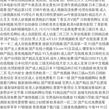
人妻有码中出 91在线观看18 久久超碰成人 人妻精品久久 91香蕉白丝 国产免
日本电影伦理
国产午夜高清
美女黄色18
亚洲午夜精品视频
日本三级成人
观看
国产精品第12页
日韩午夜场
成人视频高清免费
伦理在线影视
成人
三级视频在线
91理论片
欧美日韩性爱福利
av午夜探花福利
精品毛片
久
费色在线 黄色av五月天性爱 国内性爱肏屄视频 九一色播 黄色网页版 久草热
久叉叉
另类人妖视频
欧美熟妇穴视频
丁香五月V国产
日韩黄色网址
豆花
福利视频
轮理片自拍偷拍
日韩欧美美女视频
欧美A级黄色影院
丁香影视
久热91 伪娘ts重口一区 91豆花在线观看 91碰在线视频观看 91深夜熟妇视频
五月花
福利视频电影久久
污污污污免费
91金典免费
欧美三级日本
成人
在线吃瓜网站
成人岛国影院
成人动漫二区三区
久草在线最新
日韩精品推
荐
国产精品一区自拍
男人天堂
a片123
另类视频欧美
国产在线直播
亚洲
91免费观看网页版 91精选 91高跟丝袜啪啪 91福利不卡 肏屄视频久久 国产精
卡一卡二
成人在线免费看黄
操操无码视频
国产高清第一页
91国产在线播
放
国产女人夜夜做
国产在线小视频
91com
91豆花成人
哪里有A片网址
品人久久精品 国外碰视频网站91 精品免费产品精品资源 久久丝袜人妻导航
精产国品
香蕉视频国产精品
91九色福利
成人国产无线视
欧美日韩性生活
片
国产伦理剧
国产精品无套无码
成年人网站免费
国产精品1000
91九色
在线视频
日本伦理片在线
三级无码在线天堂
久久成人亚洲
日本中文视频
久久嫩草精品视频影院 久久蜜桃成人网 先锋资源女同 91国产成人导航 91在
在线
伦理剧推荐
国产成人精品日本
97甜桃品种介绍
91插插插
欧美SE第
二页
毛片内射女
激情另类欧美一二
国产色视频
孕妇三级av无码
日韩欧
线观看网站免费在线 91伊人资源站 91视频免费播放 97草草在线 超碰在线最
美色综合
美女社区成人
在线免费看片
日本一级
国产传媒视频网站
免费
观看污网站
最新激情h网站
国产喷浆抽搐
宅男久久国产精品
国产乱肥老
妇
最新福利影院
欧美人妖视频网站
窝窝午夜理论
久草视频深夜福利
波
97 大香蕉伊人91色网 国产精品一区一区 国产日韩欧美福利导航 国产一区综
多野步中文字幕
日韩福利网址导航
91精品国产社区
超碰无码在线
欧美日
韩高清免费
国产激情视频三区
宅男福利在线播放
91视频污导航
国产啪亚
合 黑丝美女糖心自慰
洲国
欧美性爱密臀
疯狂少妇喷潮
欧美肏屄一区二区
国产乱伦免费观看
偷拍草草草
97狠狠插
香蕉视频下载污版
三级黄色视频网址
午夜99
91日