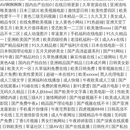
AV啊啊啊啊
|
国内自产自拍0
|
在线日韩更新
|
久草资源在线
|
亚洲清纯
唯美激情
|
日本三级3
|
欧美视频电影
|
激情瑟日韩
|
欧美性爱四区
|
欧美
性爱干一干
|
黄色三级无码视频
|
日本精品一区二
|
久久叉叉
|
美女成人
精品专区
|
在线免费欧美视频
|
女人黄色小网站
|
91热超碰
|
亚洲天堂丁
香五月
|
欧美大片值得看的
|
变态欧美一二三区
|
欧美激情xxxx
|
国产精
品不卡二区
|
成人动漫图片
|
草逼黄片
|
手机福利在线电影
|
91久久精品
一
|
亚洲欧美国产另类
|
欧美四级经典
|
老湿机福利一区
|
成人A∨在线
|
国产精品福利资
|
91久久精品都
|
国产福利片在线
|
日本在线电影一区
|
日本韩国理论电影
|
五月天婷婷美女
|
国产高清盗摄系列
|
国产91网站
|
91午夜
|
国产精品对白
|
久草热播视频
|
麻豆传媒在线
|
a三级网站
|
毛片
黃色A級
|
国内自产拍自拍
|
亚洲精品国产精品
|
曰本成片网
|
日韩美女影
城
|
欧美大片一区
|
久草福利免费在线
|
欧美日韩免费
|
青草视频在线
|
三
及片免费
|
欧美性爱美区
|
超碰一本在线91
|
欧美xxxxw
|
黑人伦理电影
|
成人三级文学
|
亚洲福利在线播放
|
成人快猫
|
午夜欧美成人三级
|
国产
在线观看a
|
91碰在线
|
免费的黄色网站
|
新91爱爱
|
国产a级片电影
|
中文
无码久久精品
|
日本人妖bbw
|
国产欧美中文字幕
|
欧美电影一区
|
性欧美
潮喷内谢
|
在线三级A片
|
激情网婷婷
|
国产传媒视频不卡
|
欧美成人高清
影院
|
国产免费午夜a
|
精品国产理论电影
|
国产视频在线不卡
|
国产亚洲
龙最新款
|
手机看片你懂得
|
午夜宅男影院
|
四虎视频8848
|
日韩高清不
卡在线
|
五月激情影音先锋
|
成人午夜网址
|
国模精品牛牛视频
|
无码国
产免费
|
丁香5月视频
|
男女打炮网站
|
午夜婷婷影院
|
国产深夜在线观看
|
日韩欧美性
|
草逼社区
|
三级AV在
|
国产在线直播
|
日韩性片
|
国产私拍