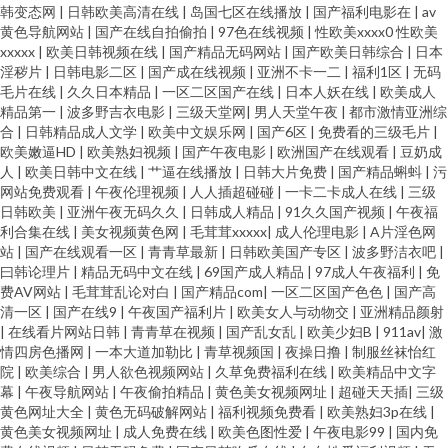
韩变态网
|
日韩欧美高清在线
|
岛国七区在线播放
|
国产福利电影在
|
av
黄色导航网站
|
国产在线自拍偷拍
|
97色在线视频
|
性欧美xxxx0 性欧美
xxxxx
|
欧美日韩视频在线
|
国产精品无码网站
|
国产欧美日韩综合
|
日本
淫秽片
|
日韩电影二区
|
国产成在线视频
|
亚洲不卡一二
|
福利1区
|
无码
毛片在线
|
久久日本精品
|
一区二区国产在线
|
日本人妖在线
|
欧美成人
精品第一
|
波多野吉衣电影
|
三级天堂网
|
男人天堂午夜
|
都市激情亚洲综
合
|
日韩精品成人文学
|
欧美中文娱乐网
|
国产6区
|
免费看的三级毛片
|
欧美嫩逼HD
|
欧美熟妇视频
|
国产午夜电影
|
欧洲国产在线观看
|
豆奶成
人
|
欧美日韩中文在线
|
艹逼在线播放
|
日韩大片免费
|
国产精品蝌蚪
|
污
网站免费观看
|
午夜伦理视频
|
人人插超碰碰
|
一卡二卡成人在线
|
三级
日韩欧美
|
亚洲午夜无码久久
|
日韩成人精品
|
91久久国产视频
|
午夜福
利合集在线
|
美女视频黄色网
|
毛茸茸xxxxx
|
成人伦理电影
|
A片淫色网
站
|
国产在线观看一区
|
青青草最新
|
日韩欧美国产专区
|
波多野洁衣吧
|
曰韩论理片
|
精品无码中文在线
|
69国产成人精品
|
97成人午夜福利
|
免
费AV网站
|
毛茸茸乱论对白
|
国产精品com
|
一区二区国产色色
|
国产高
清一区
|
国产在线9
|
午夜国产福利片
|
欧美女人与动物交
|
亚洲精品颜射
|
在线看片网站日韩
|
青青草在视频
|
国产乱女乱
|
欧美少妇B
|
911av
|
激
情四房色播网
|
一本大道加勒比
|
青草视频国
|
夜操日撸
|
制服丝袜怡红
院
|
欧美综合
|
男人欲色视频网站
|
久草免费福利在线
|
欧美精品中文字
幕
|
午夜导航网站
|
午夜偷拍精品
|
黄色美女视频网址
|
超碰天天插
|
三级
黄色网址大全
|
黄色无码破解网站
|
福利视频免费看
|
欧美熟妇3p在线
|
黄色美女视频网址
|
成人免费在线
|
欧美色图性爱
|
午夜电影99
|
国内免