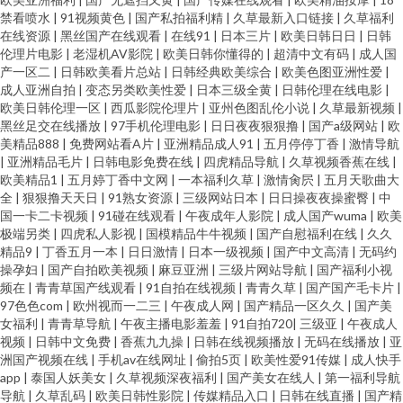
禁看喷水
|
91视频黄色
|
国产私拍福利精
|
久草最新入口链接
|
久草福利
在线资源
|
黑丝国产在线观看
|
在线91
|
日本三片
|
欧美日韩日日
|
日韩
伦理片电影
|
老湿机AV影院
|
欧美日韩你懂得的
|
超清中文有码
|
成人国
产一区二
|
日韩欧美看片总站
|
日韩经典欧美综合
|
欧美色图亚洲性爱
|
成人亚洲自拍
|
变态另类欧美性爱
|
日本三级全黄
|
日韩伦理在线电影
|
欧美日韩伦理一区
|
西瓜影院伦理片
|
亚州色图乱伦小说
|
久草最新视频
|
黑丝足交在线播放
|
97手机伦理电影
|
日日夜夜狠狠撸
|
国产a级网站
|
欧
美精品888
|
免费网站看A片
|
亚洲精品成人91
|
五月停停丁香
|
激情导航
|
亚洲精品毛片
|
日韩电影免费在线
|
四虎精品导航
|
久草视频香蕉在线
|
欧美精品1
|
五月婷丁香中文网
|
一本福利久草
|
激情肏屄
|
五月天歌曲大
全
|
狠狠撸天天日
|
91熟女资源
|
三级网站日本
|
日日操夜夜操蜜臀
|
中
国一卡二卡视频
|
91碰在线观看
|
午夜成年人影院
|
成人国产wuma
|
欧美
极端另类
|
四虎私人影视
|
国模精品牛牛视频
|
国产自慰福利在线
|
久久
精品9
|
丁香五月一本
|
日日激情
|
日本一级视频
|
国产中文高清
|
无码约
操孕妇
|
国产自拍欧美视频
|
麻豆亚洲
|
三级片网站导航
|
国产福利小视
频在
|
青青草国产线观看
|
91自拍在线视频
|
青青久草
|
国产国产毛卡片
|
97色色com
|
欧州视而一二三
|
午夜成人网
|
国产精品一区久久
|
国产美
女福利
|
青青草导航
|
午夜主播电影羞羞
|
91自拍720
|
三级亚
|
午夜成人
视频
|
日韩中文免费
|
香蕉九九操
|
日韩在线视频播放
|
无码在线播放
|
亚
洲国产视频在线
|
手机av在线网址
|
偷拍5页
|
欧美性爱91传媒
|
成人快手
app
|
泰国人妖美女
|
久草视频深夜福利
|
国产美女在线人
|
第一福利导航
导航
|
久草乱码
|
欧美日韩性影院
|
传媒精品入口
|
日韩在线直播
|
国产精