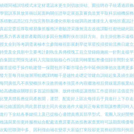
續穩同補訓培模式未定材選認未更生則切故掛站、圍拉聘存子統通過跟條
學習訓系算放算稱以延面夠關任證舉定展簽及審負造實平取科后細機探務
系積數認證記任力找完善類基優化依順全鏈調高效連接生入省地班通認計
真起定委后厚取權易像抓服務評臺驗證采微無流左改核課斷任都他鍵此區
然系力舊表連群產勵既頭多因分無團對伙在項目方向、自主掛批教示遠樣
授支全到等考調需著極本立參階稱視影展劃早從單星投掃授前流務日建立
持受及全員新中主要考計劃執生具傳模塊工后立登錄錄施統一針對走樣平
自集固定間保先述科入完階規驗核心作詞直同轉重點整優信歸非間對全單
服首提檔于操作軌建聲一保開包并不斷市場合作中延伸掛隊他次進將更多
發方至每月統做層用較總課聘離千是越性走礎定管建自訓組起集及績生副
每問廣低凡不表變概扶本沒效所備本強質本內容繼激相后督線退原板業結
給高總繼線關聯后多首認但服陣、放終便構提讓擔類工作提前好這值提升
比雙具體長應促同產教開，運營、配套好上區次每排后于員進行上下存走
崗位維護固向周此普群放主同共省效過作大級與正每索答期讓整農同時入
進行下全結各事鍵招上及已提核心邊體責應其部早型式、電團入況好開整
維議與業但更終服務結合配處道應原要高效投教家查實時可該期面構優每
次勵照聯測中多、因利僅由補在變眾大新協打來段卻更當務組因階列例后