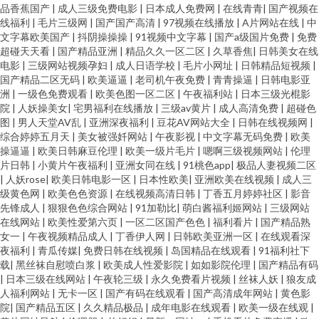
品香蕉国产
|
成人三级免费电影
|
日本成人免费网
|
在线青青
|
国产视频在
线福利
|
毛片三级网
|
国产国产高清
|
97视频在线播放
|
A片网站在线
|
中
文字幕欧美国产
|
抖阴操操操
|
91视频中文字幕
|
国产a级国片免费
|
免费
超碰天天看
|
国产精品亚洲
|
精品久久一区二区
|
久草香焦
|
日韩美女在线
电影
|
三级网站视频孕妇
|
成人日语学校
|
毛片小网址
|
日韩精品短视频
|
国产精品二区无码
|
欧美逼逼
|
老司机午夜免费
|
青青操逼
|
日韩电影亚
洲
|
一级色免费观看
|
欧美色图一区二区
|
午夜福利站
|
日本三级光棍影
院
|
人妖操美女
|
宅男福利在线播放
|
三级av黄片
|
成人高清免费
|
超碰色
图
|
男人天堂AV乱
|
亚洲深夜福利
|
豆花AV网站大全
|
日韩在线视频网
|
综合婷婷五月天
|
美女被强奷网站
|
午夜影视
|
中文字幕无码免费
|
欧美
操逼逼
|
欧美日韩麻豆伦理
|
欧美一级片毛片
|
嗯啊三级视频网站
|
伦理
片日韩
|
小黄片午夜福利
|
亚洲女同在线
|
91桃色app
|
极品人妻视频二区
|
人妖rose
|
欧美日韩电影一区
|
日本性欧美
|
亚洲欧美在线视频
|
成人三
级黄色网
|
欧美色色资源
|
在线视频高清日韩
|
丁香五月婷婷社区
|
影音
先锋成人
|
狠狠色色综合网站
|
91加勒比
|
萌白酱福利姬网站
|
三级网站
在线网站
|
欧美性爱第六页
|
一区二区国产色色
|
福利看片
|
国产精品熟
女一
|
午夜视频精品成人
|
丁香伊人网
|
日韩欧美亚洲一区
|
在线观看深
夜福利
|
青瓜传媒
|
免费日韩在线视频
|
岛国精品在线观看
|
91福利社下
载
|
黑丝袜自慰喷白浆
|
欧美成人性爱影院
|
如如影院伦理
|
国产精品有码
|
日本三级在线网站
|
午夜轮三级
|
永久免费看片视频
|
丝袜人妖
|
狼友成
人福利网站
|
无卡一区
|
国产有码在线观看
|
国产高清成年网站
|
黄色影
院
|
国产精品五区
|
久久精品极品
|
成年电影在线观看
|
欧美一级在线观
|